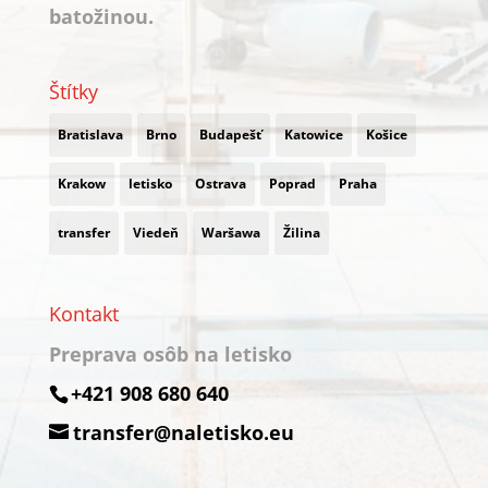
batožinou.
Štítky
Bratislava
Brno
Budapešť
Katowice
Košice
Krakow
letisko
Ostrava
Poprad
Praha
transfer
Viedeň
Waršawa
Žilina
Kontakt
Preprava osôb na letisko
+421 908 680 640
transfer@naletisko.eu