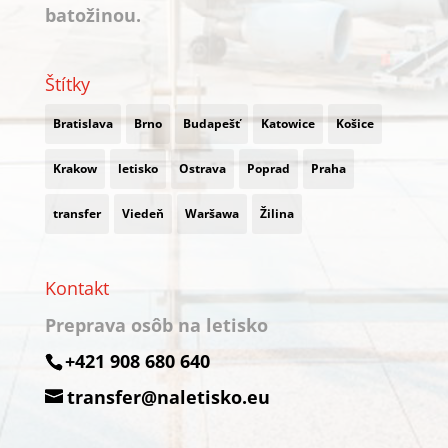
batožinou.
Štítky
Bratislava
Brno
Budapešť
Katowice
Košice
Krakow
letisko
Ostrava
Poprad
Praha
transfer
Viedeň
Waršawa
Žilina
Kontakt
Preprava osôb na letisko
+421 908 680 640
transfer@naletisko.eu